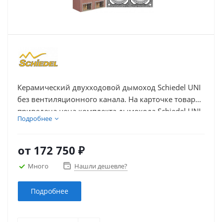
Керамический двухходовой дымоход Schiedel UNI
без вентиляционного канала. На карточке товара
приведена цена комплекта дымохода Schiedel UNI
Подробнее
из керамики с двумя дымоходными каналами без
вентиляции в зависимости от высоты и диаметра
каналов.
от
172 750 ₽
Много
Нашли дешевле?
Подробнее