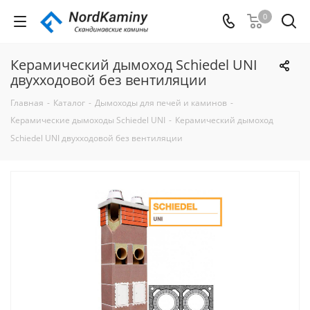
0
Керамический дымоход Schiedel UNI
двухходовой без вентиляции
Главная
-
Каталог
-
Дымоходы для печей и каминов
-
Керамические дымоходы Schiedel UNI
-
Керамический дымоход
Schiedel UNI двухходовой без вентиляции