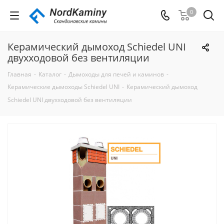
0
Керамический дымоход Schiedel UNI
двухходовой без вентиляции
Главная
-
Каталог
-
Дымоходы для печей и каминов
-
Керамические дымоходы Schiedel UNI
-
Керамический дымоход
Schiedel UNI двухходовой без вентиляции