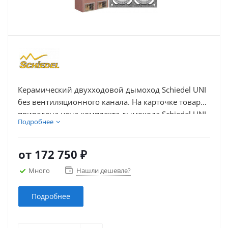
Керамический двухходовой дымоход Schiedel UNI
без вентиляционного канала. На карточке товара
приведена цена комплекта дымохода Schiedel UNI
Подробнее
из керамики с двумя дымоходными каналами без
вентиляции в зависимости от высоты и диаметра
каналов.
от
172 750 ₽
Много
Нашли дешевле?
Подробнее