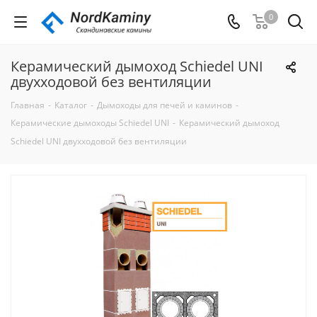
0
Керамический дымоход Schiedel UNI
двухходовой без вентиляции
Главная
-
Каталог
-
Дымоходы для печей и каминов
-
Керамические дымоходы Schiedel UNI
-
Керамический дымоход
Schiedel UNI двухходовой без вентиляции