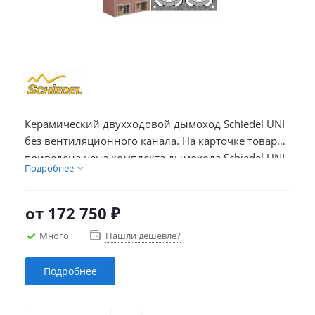
Керамический двухходовой дымоход Schiedel UNI
без вентиляционного канала. На карточке товара
приведена цена комплекта дымохода Schiedel UNI
Подробнее
из керамики с двумя дымоходными каналами без
вентиляции в зависимости от высоты и диаметра
каналов.
от
172 750 ₽
Много
Нашли дешевле?
Подробнее