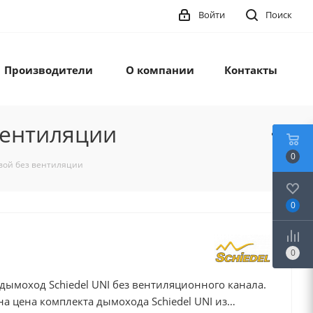
Войти
Поиск
Производители
О компании
Контакты
вентиляции
0
овой без вентиляции
0
0
ымоход Schiedel UNI без вентиляционного канала.
на цена комплекта дымохода Schiedel UNI из