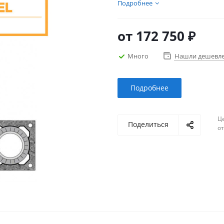
керамики с двумя дымоходн
Подробнее
высоты и диаметра каналов.
от
172 750 ₽
Много
Нашли дешевл
Подробнее
Ц
Поделиться
о