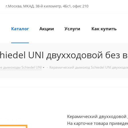
г.Москва, МКАД, 38-й километр, 4Бс1, офис 210
Каталог
Акции
Услуги
Как купить
iedel UNI двухходовой без 
е дымоходы Schiedel UNI
-
Керамический дымоход Schiedel UNI двухход
Керамический двухходовой д
На карточке товара приведе