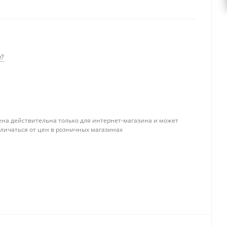
ыми каналами без вентиляции в зависимости от
е?
ена действительна только для интернет-магазина и может
тличаться от цен в розничных магазинах