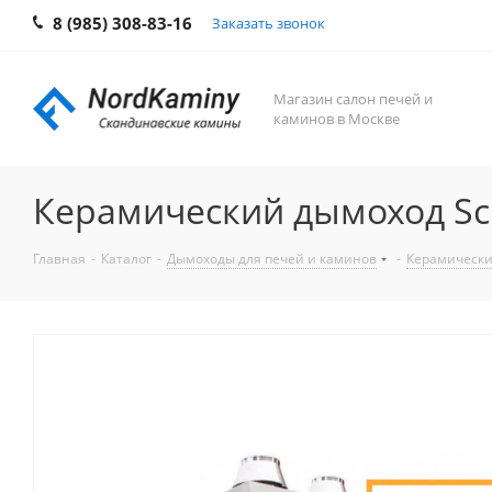
8 (985) 308-83-16
Заказать звонок
Магазин салон печей и
каминов в Москве
Керамический дымоход Sch
Главная
-
Каталог
-
Дымоходы для печей и каминов
-
Керамически