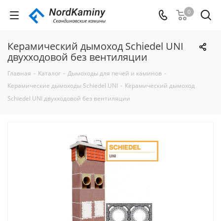
0
Керамический дымоход Schiedel UNI
двухходовой без вентиляции
Главная
-
Каталог
-
Дымоходы для печей и каминов
-
Керамические дымоходы Schiedel UNI
-
Керамический дымоход
Schiedel UNI двухходовой без вентиляции