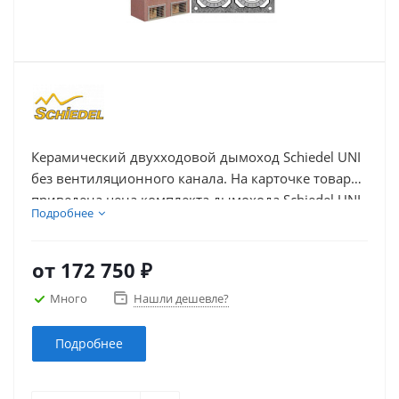
Керамический двухходовой дымоход Schiedel UNI
без вентиляционного канала. На карточке товара
приведена цена комплекта дымохода Schiedel UNI
Подробнее
из керамики с двумя дымоходными каналами без
вентиляции в зависимости от высоты и диаметра
каналов.
от
172 750 ₽
Много
Нашли дешевле?
Подробнее