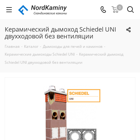
0
Керамический дымоход Schiedel UNI
двухходовой без вентиляции
Главная
-
Каталог
-
Дымоходы для печей и каминов
-
Керамические дымоходы Schiedel UNI
-
Керамический дымоход
Schiedel UNI двухходовой без вентиляции