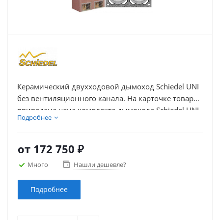
Керамический двухходовой дымоход Schiedel UNI
без вентиляционного канала. На карточке товара
приведена цена комплекта дымохода Schiedel UNI
Подробнее
из керамики с двумя дымоходными каналами без
вентиляции в зависимости от высоты и диаметра
каналов.
от
172 750 ₽
Много
Нашли дешевле?
Подробнее