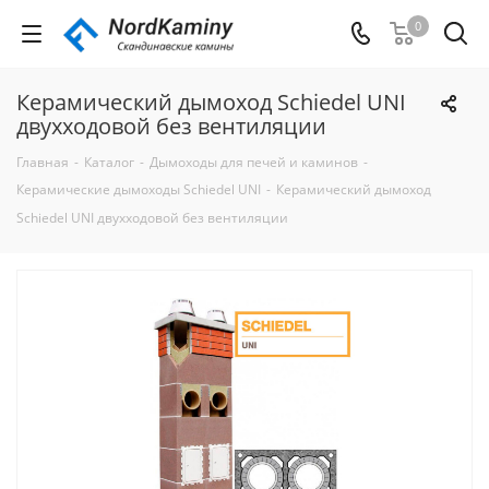
0
Керамический дымоход Schiedel UNI
двухходовой без вентиляции
Главная
-
Каталог
-
Дымоходы для печей и каминов
-
Керамические дымоходы Schiedel UNI
-
Керамический дымоход
Schiedel UNI двухходовой без вентиляции