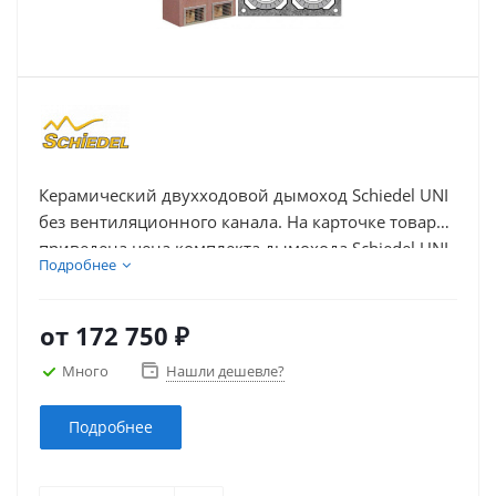
Керамический двухходовой дымоход Schiedel UNI
без вентиляционного канала. На карточке товара
приведена цена комплекта дымохода Schiedel UNI
Подробнее
из керамики с двумя дымоходными каналами без
вентиляции в зависимости от высоты и диаметра
каналов.
от
172 750 ₽
Много
Нашли дешевле?
Подробнее