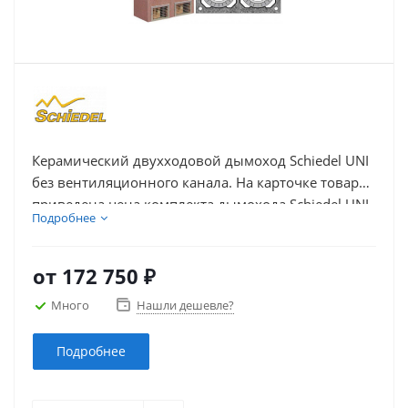
Керамический двухходовой дымоход Schiedel UNI
без вентиляционного канала. На карточке товара
приведена цена комплекта дымохода Schiedel UNI
Подробнее
из керамики с двумя дымоходными каналами без
вентиляции в зависимости от высоты и диаметра
каналов.
от
172 750 ₽
Много
Нашли дешевле?
Подробнее