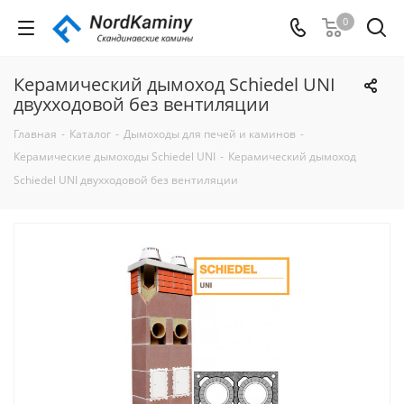
0
Керамический дымоход Schiedel UNI
двухходовой без вентиляции
Главная
-
Каталог
-
Дымоходы для печей и каминов
-
Керамические дымоходы Schiedel UNI
-
Керамический дымоход
Schiedel UNI двухходовой без вентиляции