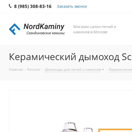
8 (985) 308-83-16
Заказать звонок
Магазин салон печей и
каминов в Москве
Керамический дымоход Sch
Главная
-
Каталог
-
Дымоходы для печей и каминов
-
Керамически