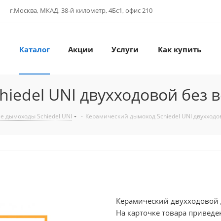
г.Москва, МКАД, 38-й километр, 4Бс1, офис 210
Каталог
Акции
Услуги
Как купить
iedel UNI двухходовой без 
е дымоходы Schiedel UNI
-
Керамический дымоход Schiedel UNI двухход
Керамический двухходовой д
На карточке товара приведе