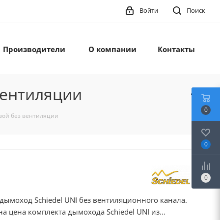
Войти
Поиск
Производители
О компании
Контакты
вентиляции
0
овой без вентиляции
0
0
ымоход Schiedel UNI без вентиляционного канала.
на цена комплекта дымохода Schiedel UNI из