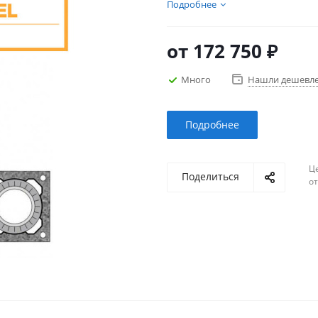
керамики с двумя дымоходн
Подробнее
высоты и диаметра каналов.
от
172 750 ₽
Много
Нашли дешевл
Подробнее
Ц
Поделиться
о