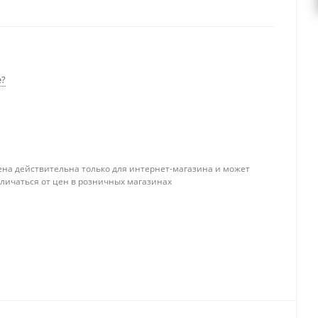
ыми каналами без вентиляции в зависимости от
е?
ена действительна только для интернет-магазина и может
тличаться от цен в розничных магазинах