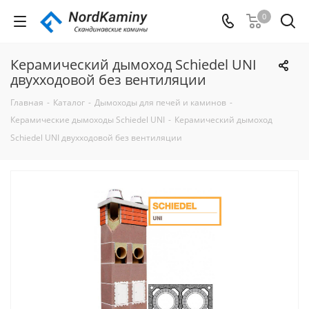
0
Керамический дымоход Schiedel UNI
двухходовой без вентиляции
Главная
-
Каталог
-
Дымоходы для печей и каминов
-
Керамические дымоходы Schiedel UNI
-
Керамический дымоход
Schiedel UNI двухходовой без вентиляции