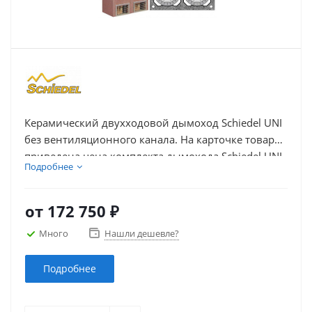
Керамический двухходовой дымоход Schiedel UNI
без вентиляционного канала. На карточке товара
приведена цена комплекта дымохода Schiedel UNI
Подробнее
из керамики с двумя дымоходными каналами без
вентиляции в зависимости от высоты и диаметра
каналов.
от
172 750 ₽
Много
Нашли дешевле?
Подробнее