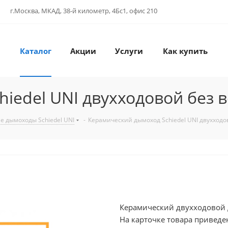
г.Москва, МКАД, 38-й километр, 4Бс1, офис 210
Каталог
Акции
Услуги
Как купить
iedel UNI двухходовой без 
е дымоходы Schiedel UNI
-
Керамический дымоход Schiedel UNI двухход
Керамический двухходовой д
На карточке товара приведе