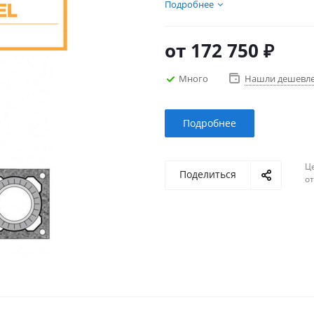
керамики с двумя дымоходн
Подробнее
высоты и диаметра каналов.
от
172 750 ₽
Много
Нашли дешевл
Подробнее
Ц
Поделиться
о