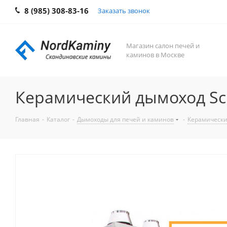
8 (985) 308-83-16
Заказать звонок
Магазин салон печей и
каминов в Москве
Керамический дымоход Sch
Главная
-
Каталог
-
Дымоходы для печей и каминов
-
Керамически