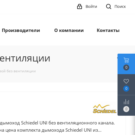
Войти
Поиск
Производители
О компании
Контакты
вентиляции
0
овой без вентиляции
0
0
ымоход Schiedel UNI без вентиляционного канала.
на цена комплекта дымохода Schiedel UNI из