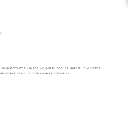
ыми каналами без вентиляции в зависимости от
е?
ена действительна только для интернет-магазина и может
тличаться от цен в розничных магазинах