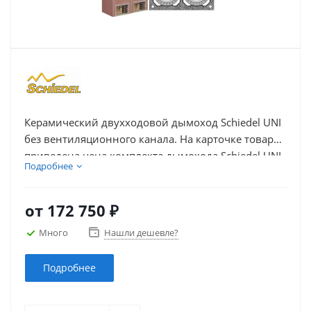
Керамический двухходовой дымоход Schiedel UNI
без вентиляционного канала. На карточке товара
приведена цена комплекта дымохода Schiedel UNI
Подробнее
из керамики с двумя дымоходными каналами без
вентиляции в зависимости от высоты и диаметра
каналов.
от
172 750 ₽
Много
Нашли дешевле?
Подробнее