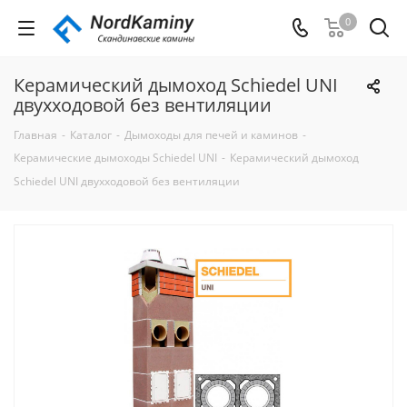
0
Керамический дымоход Schiedel UNI
двухходовой без вентиляции
Главная
-
Каталог
-
Дымоходы для печей и каминов
-
Керамические дымоходы Schiedel UNI
-
Керамический дымоход
Schiedel UNI двухходовой без вентиляции