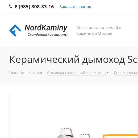
8 (985) 308-83-16
Заказать звонок
Магазин салон печей и
каминов в Москве
Керамический дымоход Sc
Главная
-
Каталог
-
Дымоходы для печей и каминов
-
Керамически