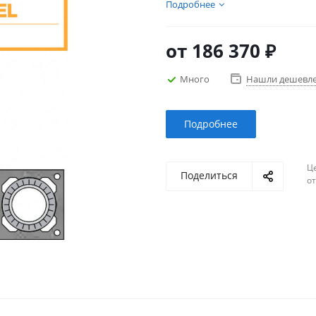
дымохода, выбрать и купит
Подробнее
каналами и вентиляцией не
от
186 370 ₽
Много
Нашли дешевл
Подробнее
Ц
Поделиться
о