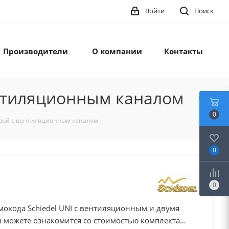
Войти
Поиск
Производители
О компании
Контакты
ентиляционным каналом
0
овой с вентиляционным каналом
0
0
охода Schiedel UNI с вентиляционным и двумя
можете ознакомится со стоимостью комплекта