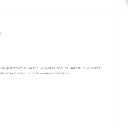
ь дымоход из керамики Schiedel UNI с дымоходными
обходимой высоты – указанной в погонных метрах.
е?
ена действительна только для интернет-магазина и может
тличаться от цен в розничных магазинах