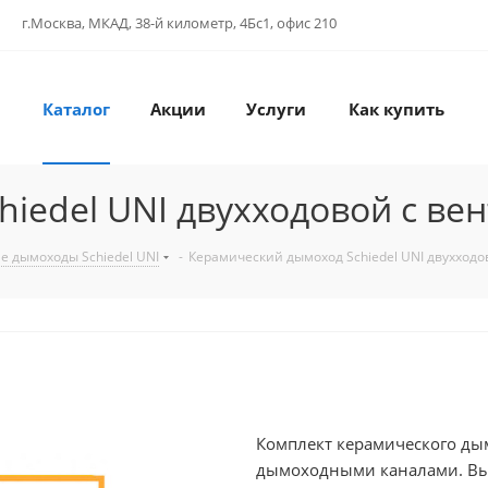
г.Москва, МКАД, 38-й километр, 4Бс1, офис 210
Каталог
Акции
Услуги
Как купить
hiedel UNI двухходовой с в
е дымоходы Schiedel UNI
-
Керамический дымоход Schiedel UNI двухход
Комплект керамического дым
дымоходными каналами. Вы 