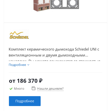
Комплект керамического дымохода Schiedel UNI с
вентиляционным и двумя дымоходными
каналами. Вы можете ознакомится со стоимостью
Подробнее
комплекта дымохода, выбрать и купить дымоход
из керамики Schiedel UNI с дымоходными
каналами и вентиляцией необходимой высоты –
от
186 370 ₽
указанной в погонных метрах.
Много
Нашли дешевле?
Подробнее