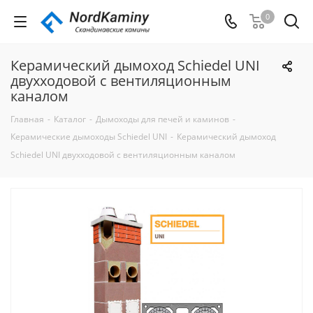
0
Керамический дымоход Schiedel UNI
двухходовой с вентиляционным
каналом
Главная
-
Каталог
-
Дымоходы для печей и каминов
-
Керамические дымоходы Schiedel UNI
-
Керамический дымоход
Schiedel UNI двухходовой с вентиляционным каналом