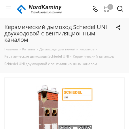
0
Керамический дымоход Schiedel UNI
двухходовой с вентиляционным
каналом
Главная
-
Каталог
-
Дымоходы для печей и каминов
-
Керамические дымоходы Schiedel UNI
-
Керамический дымоход
Schiedel UNI двухходовой с вентиляционным каналом