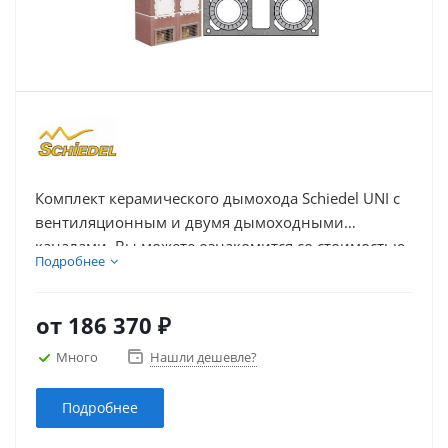
Комплект керамического дымохода Schiedel UNI с
вентиляционным и двумя дымоходными
каналами. Вы можете ознакомится со стоимостью
Подробнее
комплекта дымохода, выбрать и купить дымоход
из керамики Schiedel UNI с дымоходными
каналами и вентиляцией необходимой высоты –
от
186 370 ₽
указанной в погонных метрах.
Много
Нашли дешевле?
Подробнее