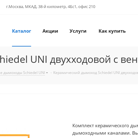
г.Москва, МКАД, 38-й километр, 4Бс1, офис 210
Каталог
Акции
Услуги
Как купить
hiedel UNI двухходовой с в
е дымоходы Schiedel UNI
-
Керамический дымоход Schiedel UNI двухход
Комплект керамического дым
дымоходными каналами. Вы 