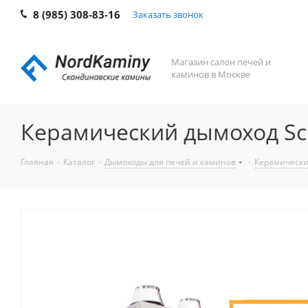
8 (985) 308-83-16
Заказать звонок
Магазин салон печей и
каминов в Москве
Керамический дымоход Sc
Главная
-
Каталог
-
Дымоходы для печей и каминов
-
Керамически