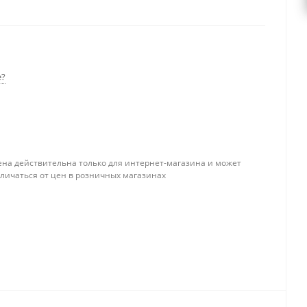
ь дымоход из керамики Schiedel UNI с дымоходными
обходимой высоты – указанной в погонных метрах.
е?
ена действительна только для интернет-магазина и может
тличаться от цен в розничных магазинах