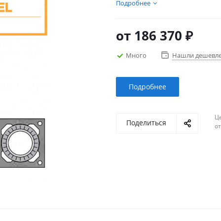
дымохода, выбрать и купит
Подробнее
каналами и вентиляцией не
от
186 370 ₽
Много
Нашли дешевл
Подробнее
Ц
Поделиться
о