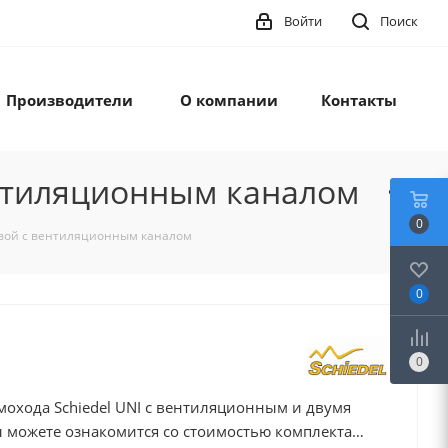
Войти
Поиск
Производители
О компании
Контакты
ентиляционным каналом
0
овой с вентиляционным каналом
0
0
охода Schiedel UNI с вентиляционным и двумя
можете ознакомится со стоимостью комплекта