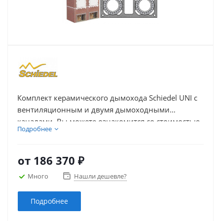
Комплект керамического дымохода Schiedel UNI с
вентиляционным и двумя дымоходными
каналами. Вы можете ознакомится со стоимостью
Подробнее
комплекта дымохода, выбрать и купить дымоход
из керамики Schiedel UNI с дымоходными
каналами и вентиляцией необходимой высоты –
от
186 370 ₽
указанной в погонных метрах.
Много
Нашли дешевле?
Подробнее