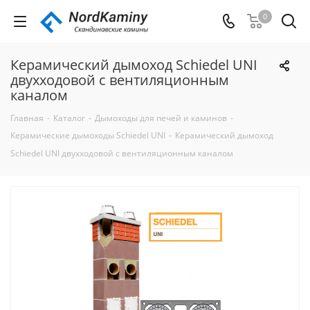
0
Керамический дымоход Schiedel UNI
двухходовой с вентиляционным
каналом
Главная
-
Каталог
-
Дымоходы для печей и каминов
-
Керамические дымоходы Schiedel UNI
-
Керамический дымоход
Schiedel UNI двухходовой с вентиляционным каналом