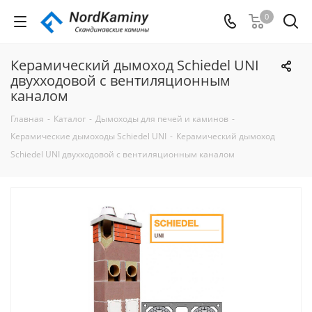
0
Керамический дымоход Schiedel UNI
двухходовой с вентиляционным
каналом
Главная
-
Каталог
-
Дымоходы для печей и каминов
-
Керамические дымоходы Schiedel UNI
-
Керамический дымоход
Schiedel UNI двухходовой с вентиляционным каналом