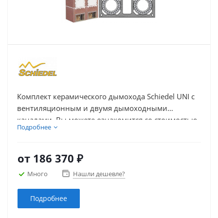
Комплект керамического дымохода Schiedel UNI с
вентиляционным и двумя дымоходными
каналами. Вы можете ознакомится со стоимостью
Подробнее
комплекта дымохода, выбрать и купить дымоход
из керамики Schiedel UNI с дымоходными
каналами и вентиляцией необходимой высоты –
от
186 370 ₽
указанной в погонных метрах.
Много
Нашли дешевле?
Подробнее