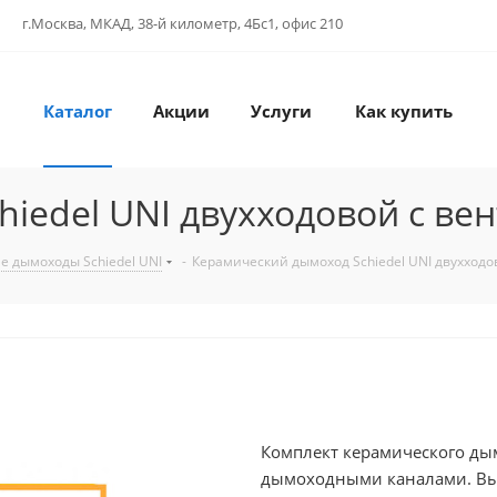
г.Москва, МКАД, 38-й километр, 4Бс1, офис 210
Каталог
Акции
Услуги
Как купить
hiedel UNI двухходовой с в
е дымоходы Schiedel UNI
-
Керамический дымоход Schiedel UNI двухход
Комплект керамического дым
дымоходными каналами. Вы 