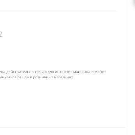
ь дымоход из керамики Schiedel UNI с дымоходными
обходимой высоты – указанной в погонных метрах.
е?
ена действительна только для интернет-магазина и может
тличаться от цен в розничных магазинах