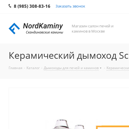
8 (985) 308-83-16
Заказать звонок
Магазин салон печей и
каминов в Москве
Керамический дымоход Sc
Главная
-
Каталог
-
Дымоходы для печей и каминов
-
Керамически