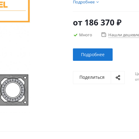
дымохода, выбрать и купит
Подробнее
каналами и вентиляцией не
от
186 370 ₽
Много
Нашли дешевл
Подробнее
Ц
Поделиться
о