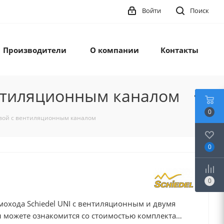
Войти
Поиск
Производители
О компании
Контакты
ентиляционным каналом
0
овой с вентиляционным каналом
0
0
охода Schiedel UNI с вентиляционным и двумя
можете ознакомится со стоимостью комплекта