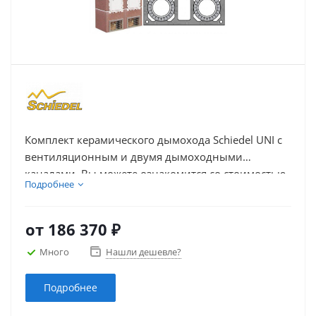
Комплект керамического дымохода Schiedel UNI с
вентиляционным и двумя дымоходными
каналами. Вы можете ознакомится со стоимостью
Подробнее
комплекта дымохода, выбрать и купить дымоход
из керамики Schiedel UNI с дымоходными
каналами и вентиляцией необходимой высоты –
от
186 370 ₽
указанной в погонных метрах.
Много
Нашли дешевле?
Подробнее