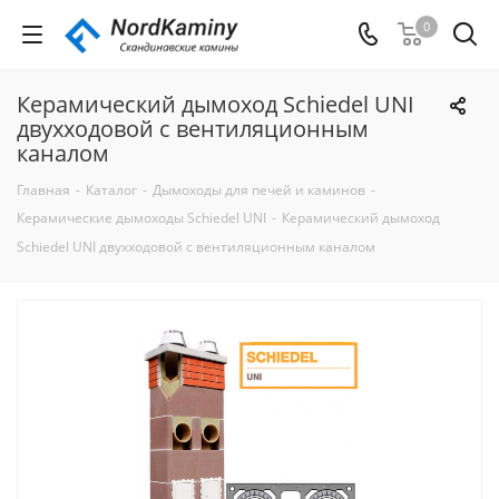
0
Керамический дымоход Schiedel UNI
двухходовой с вентиляционным
каналом
Главная
-
Каталог
-
Дымоходы для печей и каминов
-
Керамические дымоходы Schiedel UNI
-
Керамический дымоход
Schiedel UNI двухходовой с вентиляционным каналом