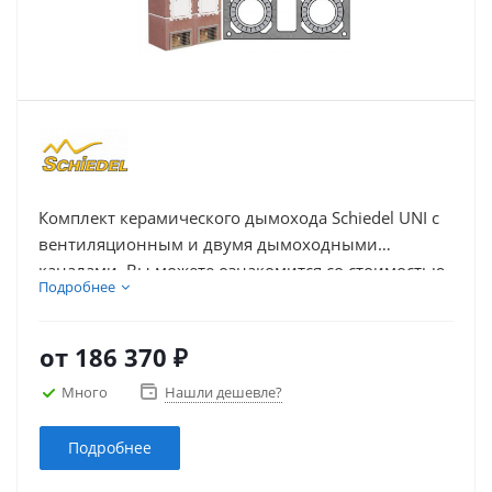
Комплект керамического дымохода Schiedel UNI с
вентиляционным и двумя дымоходными
каналами. Вы можете ознакомится со стоимостью
Подробнее
комплекта дымохода, выбрать и купить дымоход
из керамики Schiedel UNI с дымоходными
каналами и вентиляцией необходимой высоты –
от
186 370 ₽
указанной в погонных метрах.
Много
Нашли дешевле?
Подробнее