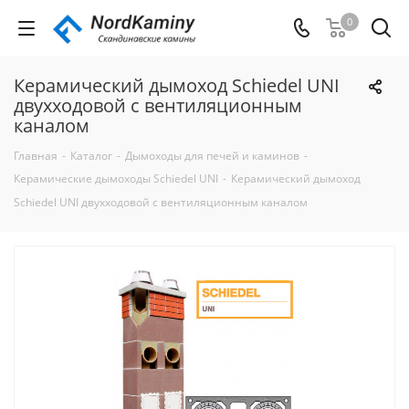
0
Керамический дымоход Schiedel UNI
двухходовой с вентиляционным
каналом
Главная
-
Каталог
-
Дымоходы для печей и каминов
-
Керамические дымоходы Schiedel UNI
-
Керамический дымоход
Schiedel UNI двухходовой с вентиляционным каналом