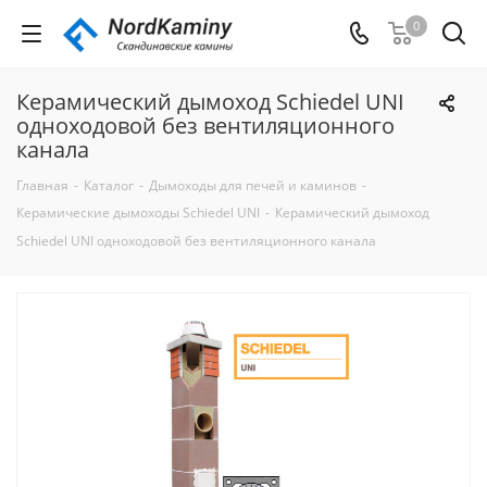
0
Керамический дымоход Schiedel UNI
одноходовой без вентиляционного
канала
Главная
-
Каталог
-
Дымоходы для печей и каминов
-
Керамические дымоходы Schiedel UNI
-
Керамический дымоход
Schiedel UNI одноходовой без вентиляционного канала