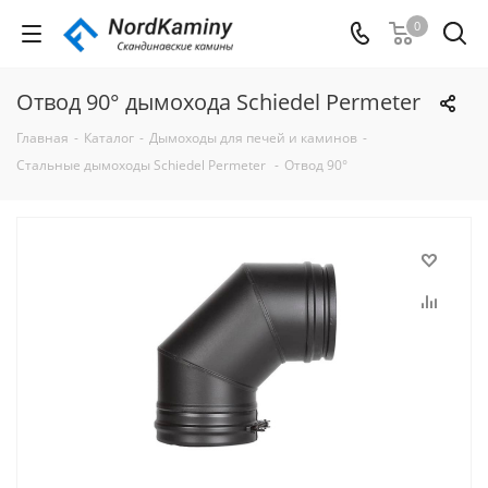
0
Отвод 90° дымохода Schiedel Permeter
Главная
-
Каталог
-
Дымоходы для печей и каминов
-
Стальные дымоходы Schiedel Permeter
-
Отвод 90°