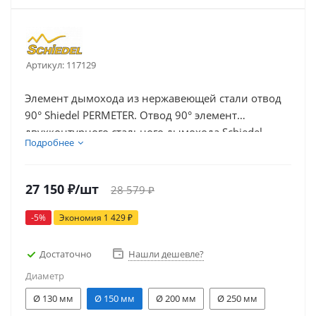
Артикул:
117129
Элемент дымохода из нержавеющей стали отвод
90° Shiedel PERMETER. Отвод 90° элемент
двухконтурного стального дымохода Schiedel
Подробнее
Permeter (Шидель Перметр) с утеплителем. Отвод,
(колено) дымохода используется при
необходимости изменения направления
27 150
₽
/шт
28 579
₽
дымохода на 90 градусов, для обхода различных
препятствий.
-
5
%
Экономия
1 429
₽
Достаточно
Нашли дешевле?
Диаметр
Ø 130 мм
Ø 150 мм
Ø 200 мм
Ø 250 мм