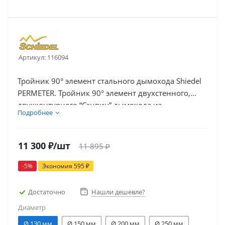
Артикул:
116094
Тройник 90° элемент стального дымохода Shiedel
PERMETER. Тройник 90° элемент двухстенного,
двухконтурного “Сэнвич” дымохода из
Подробнее
нержавеющей стали Schiedel Permeter (Шидель
Перметр).
11 300
₽
/шт
11 895
₽
-
5
%
Экономия
595
₽
Достаточно
Нашли дешевле?
Диаметр
Ø 130 мм
Ø 150 мм
Ø 200 мм
Ø 250 мм