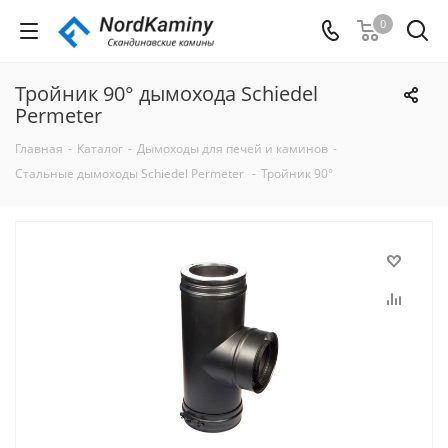
0
Тройник 90° дымохода Schiedel
Permeter
Главная
-
Каталог
-
Дымоходы для печей и каминов
-
Стальные дымоходы Schiedel Permeter
-
Тройник 90°