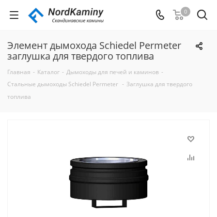
0
Элемент дымохода Schiedel Permeter
заглушка для твердого топлива
Главная
-
Каталог
-
Дымоходы для печей и каминов
-
Стальные дымоходы Schiedel Permeter
-
Заглушка для твердого
топлива