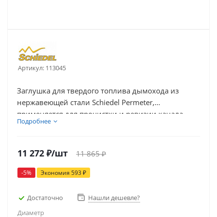
Артикул:
113045
Заглушка для твердого топлива дымохода из
нержавеющей стали Schiedel Permeter,
применяется для прочистки и ревизии канала
Подробнее
дымохода. Устанавливается на ответвлении
тройника дымохода Schiedel Permeter.
11 272
₽
/шт
11 865
₽
-
5
%
Экономия
593
₽
Достаточно
Нашли дешевле?
Диаметр