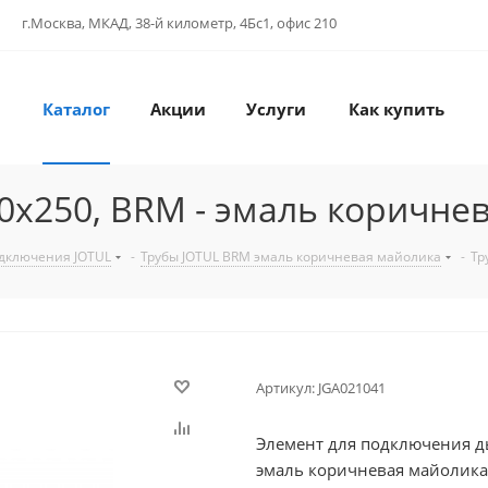
г.Москва, МКАД, 38-й километр, 4Бс1, офис 210
Каталог
Акции
Услуги
Как купить
50x250, BRM - эмаль коричне
одключения JOTUL
-
Трубы JOTUL BRM эмаль коричневая майолика
-
Тр
Артикул:
JGA021041
Элемент для подключения ды
эмаль коричневая майолика