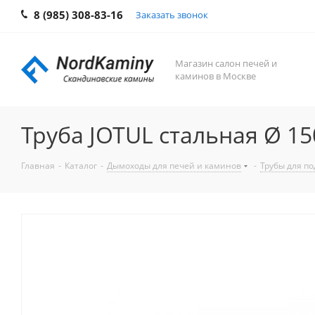
8 (985) 308-83-16
Заказать звонок
Магазин салон печей и
каминов в Москве
Труба JOTUL стальная Ø 1
Главная
-
Каталог
-
Дымоходы для печей и каминов
-
Трубы для п