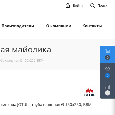
Войти
Поиск
Производители
О компании
Контакты
вая майолика
0
уба стальная Ø 150x250, BRM
0
0
мохода JOTUL - труба стальная Ø 150x250, BRM -