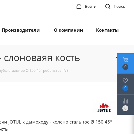
Войти
Поиск
Производители
О компании
Контакты
- слоноваяя кость
0
убы стальное Ø 150 45° ребристое, IVE
0
0
чи JOTUL к дымоходу - колено стальное Ø 150 45°
ость