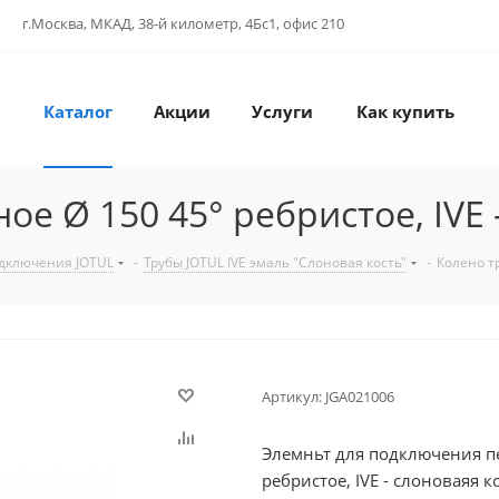
г.Москва, МКАД, 38-й километр, 4Бс1, офис 210
Каталог
Акции
Услуги
Как купить
ое Ø 150 45° ребристое, IVE 
одключения JOTUL
-
Трубы JOTUL IVE эмаль "Слоновая кость"
-
Колено тр
Артикул:
JGA021006
Элемньт для подключения пе
ребристое, IVE - слоноваяя к