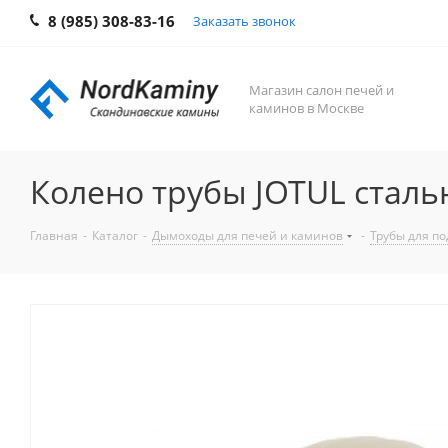
8 (985) 308-83-16
Заказать звонок
Магазин салон печей и
каминов в Москве
Колено трубы JOTUL стальн
Главная
-
Каталог
-
Дымоходы для печей и каминов
-
Трубы для п