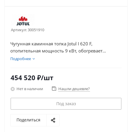
Артикул:
30051910
Чугунная каминная топка Jotul I 620 F,
отопительная мощность 9 кВт, обогревает
2
поверхность дома площадью до 180 м
.
Подробнее
454 520
₽
/шт
Нет в наличии
Нашли дешевле?
Под заказ
Поделиться