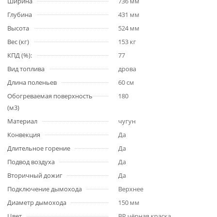
Ширина
736 мм
Глубина
431 мм
Высота
524 мм
Вес (кг)
153 кг
КПД (%):
77
Вид топлива
дрова
Длина поленьев
60 см
Обогреваемая поверхность
180
(м3)
Материал
чугун
Конвекция
Да
Длительное горение
Да
Подвод воздуха
Да
Вторичный дожиг
Да
Подключение дымохода
Верхнее
Диаметр дымохода
150 мм
Цвет
BP чёрная краска