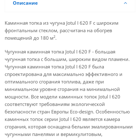
Описание
Каминная топка из чугуна Jotul I 620 F c широким
фронтальным стеклом, рассчитана на обогрев
2
помещений до 180 м
.
Чугунная каминная топка Jotul I 620 F - большая
чугунная топка с большим, широким видом пламени.
Чугунная каминная топка Jotul I 620 F была
спроектирована для максимально эффективного и
оптимального сгорания топлива, даже при
минимальном уровне сгорания на минимальной
мощности. Все модели каминных топок Jotul I 620
соответствуют требованиям экологической
безопасности стран Европы Eco-design. Особенностью
каминных топок серии Jotul I 620 является камера
сгорания, которая оснащена белыми эмалированными
чугунными панелями и вермикулитовым,