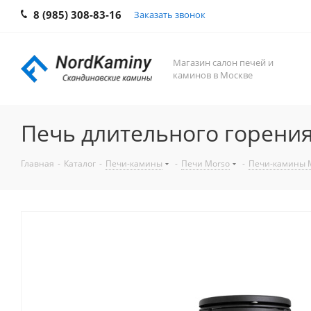
8 (985) 308-83-16
Заказать звонок
Магазин салон печей и
каминов в Москве
Печь длительного горения
Главная
-
Каталог
-
Печи-камины
-
Печи Morso
-
Печи-камины M