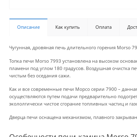
Описание
Как купить
Оплата
Дос
Чугунная, дровяная печь длительного горения Morso 79
Топка печи Morso 7993 установлена на высоком основан
пламени под углом 180 градусов. Воздушная очистка печ
чистым без оседания сажи.
Как и все современные печи Морсо серии 7900 – данная
осуществляются путем подачи предварительно подогрет
экололгически чистое сгорание топливных частиц и газо
Дверца печи оснащена механизмом, плавного закрыван
Особенности печи-камина Morso 7