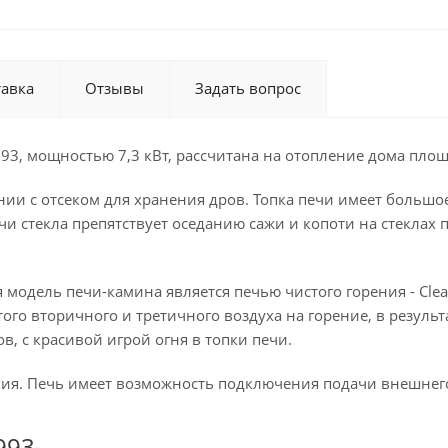
тавка
Отзывы
Задать вопрос
93, мощностью 7,3 кВт, рассчитана на отопление дома площ
ии с отсеком для хранения дров. Топка печи имеет большое
и стекла препятствует оседанию сажи и копоти на стеклах пе
 модель печи-камина является печью чистого горения - Clea
ого вторичного и третичного воздуха на горение, в резуль
в, с красивой игрой огня в топки печи.
ия. Печь имеет возможность подключения подачи внешнего
993