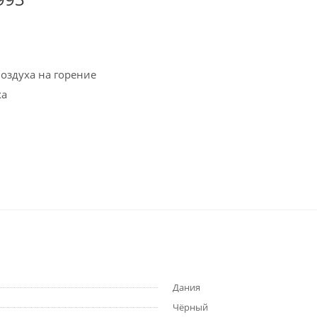
воздуха на горение
ха
Дания
Чёрный