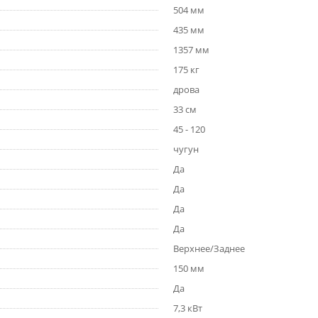
504 мм
435 мм
1357 мм
175 кг
дрова
33 см
45 - 120
чугун
Да
Да
Да
Да
Верхнее/Заднее
150 мм
Да
7,3 кВт