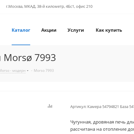
г.Москва, МКАД, 38-й километр, 4Бс1, офис 210
Каталог
Акции
Услуги
Как купить
 Morsø 7993
orso - модерн
-
Morso 7993
Артикул:
Камера 54794821 База 54
Чугунная, дровяная печь дл
рассчитана на отопление до