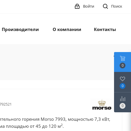
Войти
Поиск
Производители
О компании
Контакты
0
0
792521
0
ительного горения Morso 7993, мощностью 7,3 кВт,
2
ма площадью от 45 до 120 м
.