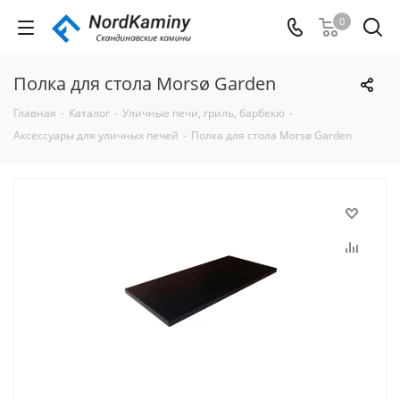
0
Полка для стола Morsø Garden
Главная
-
Каталог
-
Уличные печи, гриль, барбекю
-
Аксессуары для уличных печей
-
Полка для стола Morsø Garden