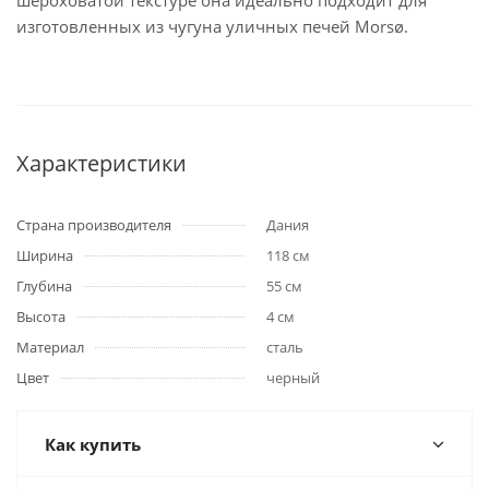
шероховатой текстуре она идеально подходит для
изготовленных из чугуна уличных печей Morsø.
Характеристики
Страна производителя
Дания
Ширина
118 см
Глубина
55 см
Высота
4 см
Материал
сталь
Цвет
черный
Как купить