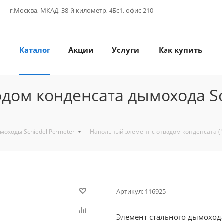
г.Москва, МКАД, 38-й километр, 4Бс1, офис 210
Каталог
Акции
Услуги
Как купить
дом конденсата дымохода Sch
моходы Schiedel Permeter
-
Напольный элемент с отводом конденсата (
Артикул:
116925
Элемент стального дымохода Schiedel Permete