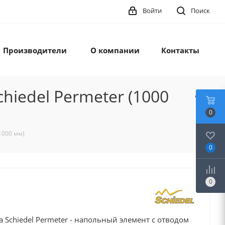
Войти
Поиск
Производители
О компании
Контакты
iedel Permeter (1000
0
1000 мм)
0
0
r - напольный элемент с отводом