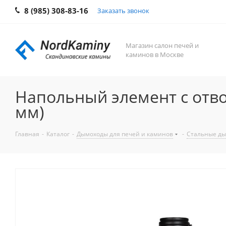
8 (985) 308-83-16
Заказать звонок
Магазин салон печей и
каминов в Москве
Напольный элемент с отво
мм)
Главная
-
Каталог
-
Дымоходы для печей и каминов
-
Стальные ды