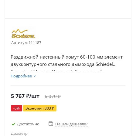
Артикул:
111187
Раздвижной настенный хомут 60-100 мм элемент
двухконтурного стального дымохода Schiedel
Permeter (Шидель Перметр). Раздвижной
Подробнее
настенный хомут 60-100 мм Schiedel Permeter
используется для крепления и надежной
фиксации двустенного дымохода к стене.
5 767
₽
/шт
6 070
₽
Стеновой хомут имеет раздвижную конструкцию,
позволяет изменять расстояние от стены до
-
5
%
Экономия
303
₽
канала дымохода от 60 мм до 100 мм.
Достаточно
Нашли дешевле?
Диаметр