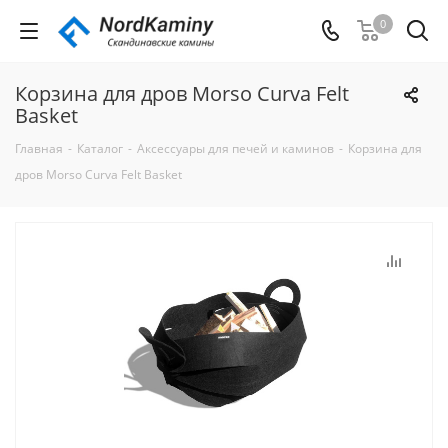
0
Корзина для дров Morso Curva Felt
Basket
Главная
-
Каталог
-
Аксессуары для печей и каминов
-
Корзина для
дров Morso Curva Felt Basket