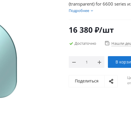
(transparent) for 6600 serie
Подробнее
16 380
₽
/шт
Достаточно
Нашли де
В корз
Ц
Поделиться
о