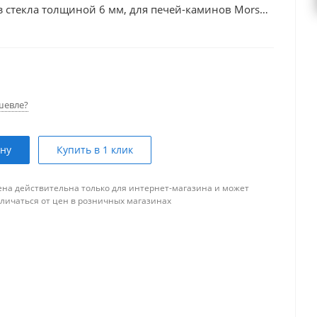
s из стекла толщиной 6 мм, для печей-каминов Morso
серии 6600, размером: 1100 мм-1030 мм (артикул: 62928400).
шевле?
ину
Купить в 1 клик
ена действительна только для интернет-магазина и может
тличаться от цен в розничных магазинах