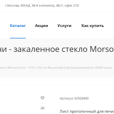
г.Москва, МКАД, 38-й километр, 4Бс1, офис 210
Каталог
Акции
Услуги
Как купить
 - закаленное стекло Morso 
ст Morso 6 mm - 110 x 103 cm Round with hole (transparent) for 6600 series
Артикул:
62928400
Лист притопочный для печи Morso 6 mm - 110-1