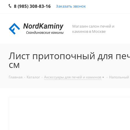
8 (985) 308-83-16
Заказать звонок
Магазин салон печей и
каминов в Москве
Лист притопочный для печи
см
Главная
-
Каталог
-
Аксессуары для печей и каминов
-
Напольный ли