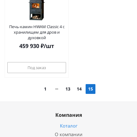
Печь-камин HWAM Classic 4 с
хранилищем для дров и
духовкой
459 930
₽
/шт
Под заказ
1
13
14
15
Компания
Коталог
О компании