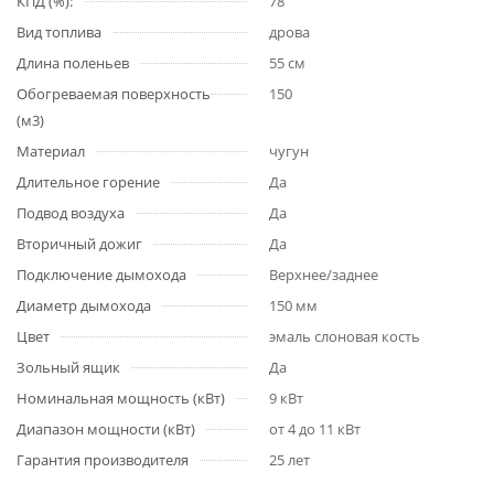
КПД (%):
78
Вид топлива
дрова
Длина поленьев
55 см
Обогреваемая поверхность
150
(м3)
Материал
чугун
Длительное горение
Да
Подвод воздуха
Да
Вторичный дожиг
Да
Подключение дымохода
Верхнее/заднее
Диаметр дымохода
150 мм
Цвет
эмаль слоновая кость
Зольный ящик
Да
Номинальная мощность (кВт)
9 кВт
Диапазон мощности (кВт)
от 4 до 11 кВт
Гарантия производителя
25 лет