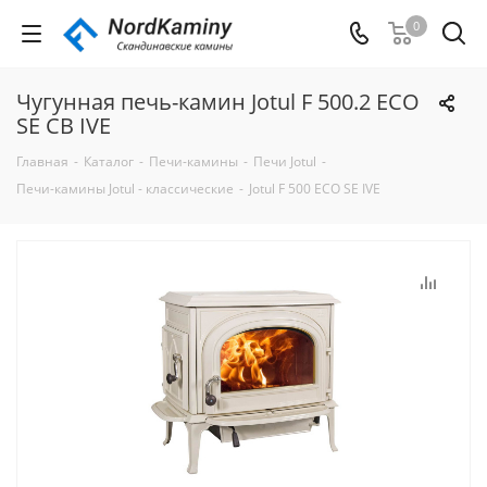
0
Чугунная печь-камин Jotul F 500.2 ECO
SE CB IVE
Главная
-
Каталог
-
Печи-камины
-
Печи Jotul
-
Печи-камины Jotul - классические
-
Jotul F 500 ECO SE IVE