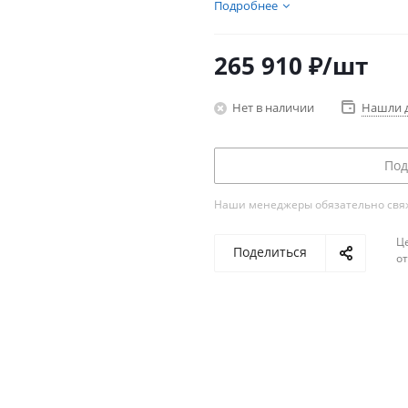
обеспечивает мощность 4.8 
Подробнее
265 910
₽
/шт
Нет в наличии
Нашли 
Под
Наши менеджеры обязательно свяжу
Ц
Поделиться
о