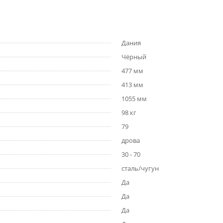
Дания
Чёрный
477 мм
413 мм
1055 мм
98 кг
79
дрова
30 - 70
сталь/чугун
Да
Да
Да