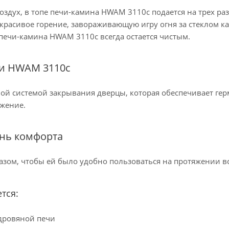
оздух, в топе печи-камина HWAM 3110c подается на трех ра
 красивое горение, завораживающую игру огня за стеклом ка
 печи-камина HWAM 3110c всегда остается чистым.
чи HWAM 3110c
й системой закрывания дверцы, которая обеспечивает гер
ожение.
ень комфорта
зом, чтобы ей было удобно пользоваться на протяжении вс
тся:
 дровяной печи