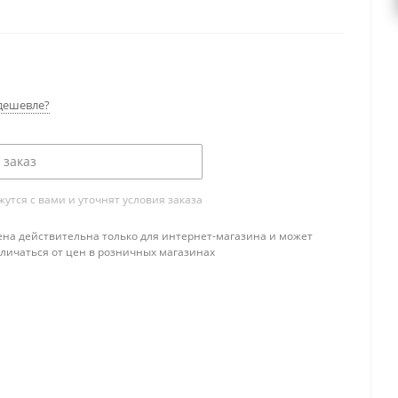
3
кВт, отапливаемый объем до 60 м
.
дешевле?
 заказ
тся с вами и уточнят условия заказа
ена действительна только для интернет-магазина и может
тличаться от цен в розничных магазинах