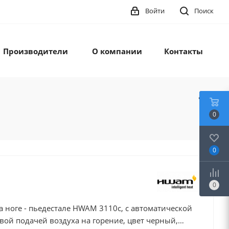
Войти
Поиск
Производители
О компании
Контакты
0
0
0
 ноге - пьедестале HWAM 3110c, с автоматической
вой подачей воздуха на горение, цвет черный,