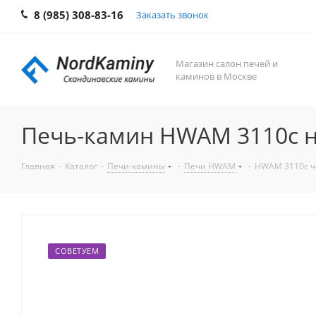
8 (985) 308-83-16
Заказать звонок
Магазин салон печей и
каминов в Москве
Печь-камин HWAM 3110c н
Главная
-
Каталог
-
Печи-камины
-
Печи HWAM
-
HWAM 3110c 
СОВЕТУЕМ