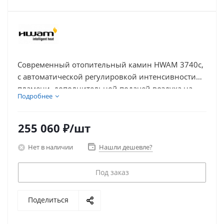
Современный отопительный камин HWAM 3740c,
с автоматической регулировкой интенсивности
пламени, дополнительной подачей воздуха на
Подробнее
горение,, серого цвета, номинальная мощность
4.8 кВт, рассчитана на отопление дома объемом
3
до 60 м
.
255 060
₽
/шт
Нет в наличии
Нашли дешевле?
Под заказ
Поделиться