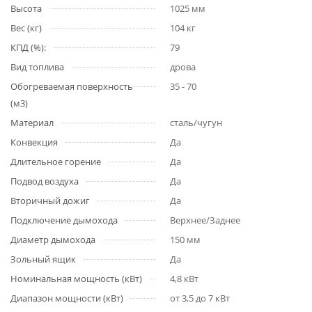
Высота
1025 мм
Вес (кг)
104 кг
КПД (%):
79
Вид топлива
дрова
Обогреваемая поверхность
35 - 70
(м3)
Материал
сталь/чугун
Конвекция
Да
Длительное горение
Да
Подвод воздуха
Да
Вторичный дожиг
Да
Подключение дымохода
Верхнее/Заднее
Диаметр дымохода
150 мм
Зольный ящик
Да
Номинальная мощность (кВт)
4,8 кВт
Диапазон мощности (кВт)
от 3,5 до 7 кВт