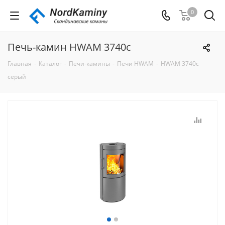
0
Печь-камин HWAM 3740c
Главная
-
Каталог
-
Печи-камины
-
Печи HWAM
-
HWAM 3740c
серый