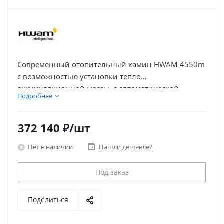
Современный отопительный камин HWAM 4550m
с возможностью установки тепло
аккумуляционной массы, с автоматической
Подробнее
регулировкой уровня горения с двойным
дожигом, в сером цвете, номинальная мощность
4.9 кВт, рассчитана на отопление дома объемом
372 140
₽
/шт
3
до 60 м
.
Нет в наличии
Нашли дешевле?
Под заказ
Поделиться