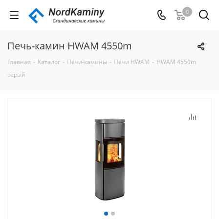
0
Печь-камин HWAM 4550m
Главная
-
Каталог
-
Печи-камины
-
Печи HWAM
-
HWAM 4550m
серый