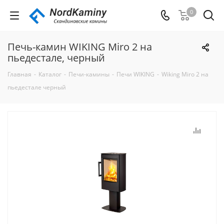
0
Печь-камин WIKING Miro 2 на
пьедестале, черный
Главная
-
Каталог
-
Печи-камины
-
Печи WIKING
-
Wiking Miro 2 на
пьедестале черный