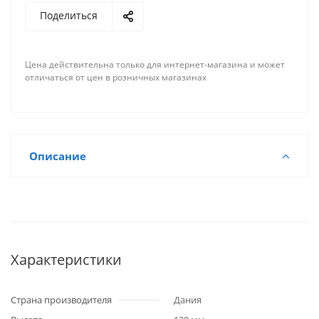
русской печи.
Может использоваться для приготовления как в
Поделиться
уличных дровяных печах гриль и барбекю, так
и на электрических, газовых плитах и духовых
шкафах;
Цена действительна только для интернет-магазина и может
отличаться от цен в розничных магазинах
Позволяет готовить различные блюда с
эффектом приготовленных в русской печи.
Описание
Характеристики
Страна производителя
Дания