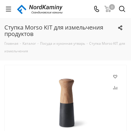
0
Ступка Morso KIT для измельчения
продуктов
Главная
-
Каталог
-
Посуда и кухонная утварь
-
Ступка Morso KIT для
измельчения