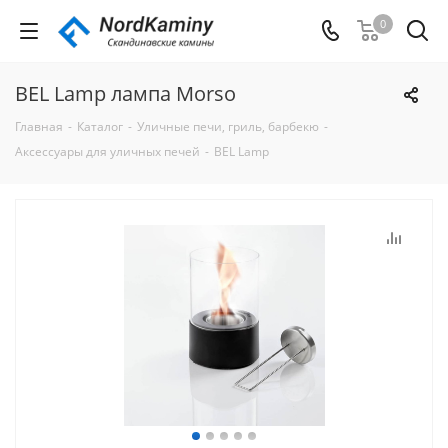
0
BEL Lamp лампа Morso
Главная
-
Каталог
-
Уличные печи, гриль, барбекю
-
Аксессуары для уличных печей
-
BEL Lamp