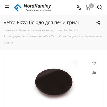
0
Vetro Pizza блюдо для печи гриль
Главная
-
Каталог
-
Уличные печи, гриль, барбекю
-
Аксессуары для уличных печей
-
Vetro Pizza блюдо из керамического
стекла